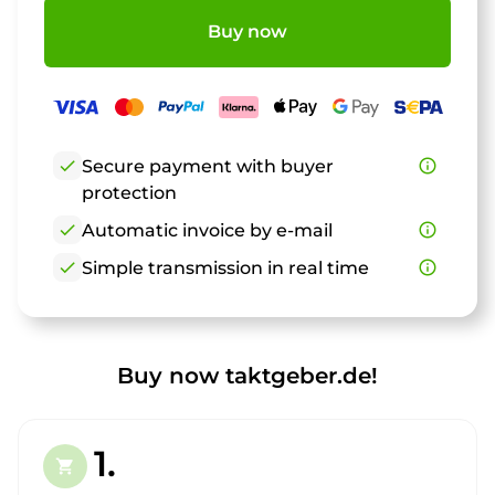
Buy now
check
Secure payment with buyer
info_outline
protection
check
Automatic invoice by e-mail
info_outline
check
Simple transmission in real time
info_outline
Buy now taktgeber.de!
1.
shopping_cart