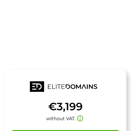
The domain
taktgeber.de
is for sale
€3,199
info_outline
without VAT.