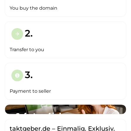
You buy the domain
2.
arrow_forward
Transfer to you
3.
paid
Payment to seller
taktgeber.de – Einmalig. Exklusiv.