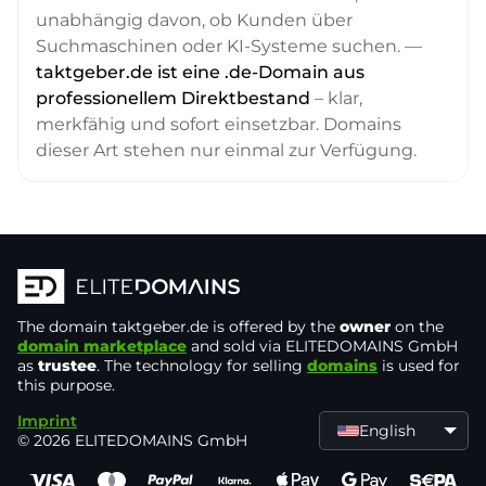
unabhängig davon, ob Kunden über
Suchmaschinen oder KI-Systeme suchen. —
taktgeber.de ist eine .de-Domain aus
professionellem Direktbestand
– klar,
merkfähig und sofort einsetzbar. Domains
dieser Art stehen nur einmal zur Verfügung.
The domain
taktgeber.de
is offered by the
owner
on the
domain marketplace
and sold via ELITEDOMAINS GmbH
as
trustee
. The technology for selling
domains
is used for
this purpose.
Imprint
English
© 2026 ELITEDOMAINS GmbH